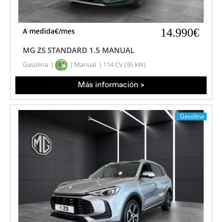
A medida€/mes
14.990€
MG ZS STANDARD 1.5 MANUAL
Gasolina
Manual
114 CV (95 kW)
Más información >
Gasolina