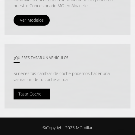
nuestro Concesionario MG en Albacete
Ver Modelos
¿QUIERES TASAR UN VEHÍCULO?
Si necesitas cambiar de coche podemos hacer una
valoración de tu coche actual
Tasar Coche
©Copyright 2023 MG Villar