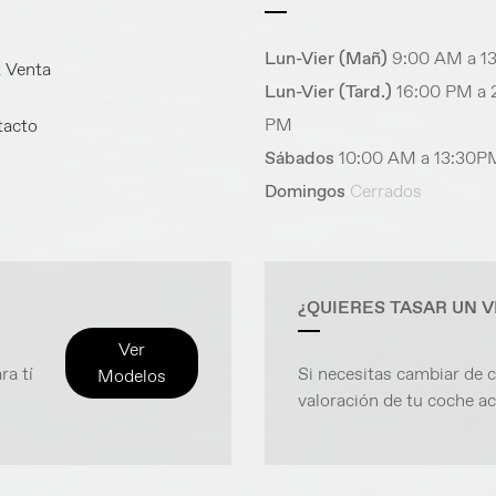
Lun-Vier (Mañ)
9:00 AM a 1
 Venta
Lun-Vier (Tard.)
16:00 PM a 
PM
acto
Sábados
10:00 AM a 13:30P
Domingos
Cerrados
¿QUIERES TASAR UN 
Ver
ra tí
Si necesitas cambiar de
Modelos
valoración de tu coche ac