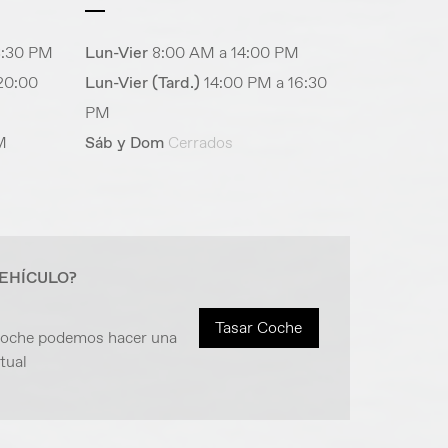
3:30 PM
Lun-Vier
8:00 AM a 14:00 PM
20:00
Lun-Vier (Tard.)
14:00 PM a 16:30
PM
M
Sáb y Dom
Cerrados
VEHÍCULO?
Tasar Coche
 coche podemos hacer una
tual