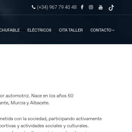
(+34) 967 79 40 48
cio
Pages
MG Villar
NCHUFABLE
ELÉCTRICOS
CITA TALLER
CONTACTO
tor automotriz. Nace en los años 50
ante, Murcia y Albacete.
ida con la sociedad, participando activamente
rtivas y actividades sociales y culturales.