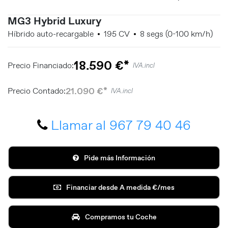
MG3 Hybrid Luxury
Híbrido auto-recargable
195 CV
8 segs (0-100 km/h)
18.590 €*
Precio Financiado:
IVA.incl
21.090 €*
Precio Contado:
IVA.incl
Llamar al 967 79 40 46
Pide más Información
Financiar desde A medida €/mes
Compramos tu Coche