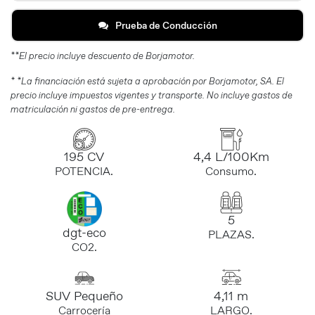
Prueba de Conducción
**El precio incluye descuento de Borjamotor.
* *La financiación está sujeta a aprobación por Borjamotor, SA. El
precio incluye impuestos vigentes y transporte. No incluye gastos de
matriculación ni gastos de pre-entrega.
195 CV
4,4 L/100Km
POTENCIA.
Consumo.
5
dgt-eco
PLAZAS.
CO2.
SUV Pequeño
4,11 m
Carrocería
LARGO.