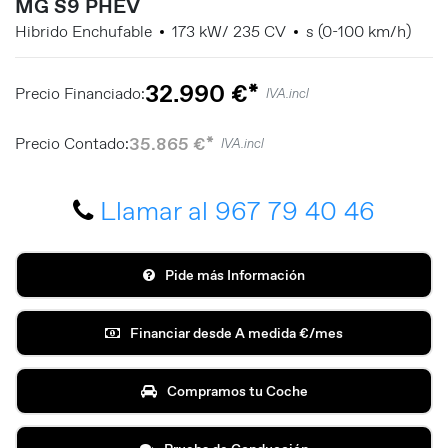
MG S9 PHEV
Hibrido Enchufable
173 kW/ 235 CV
s (0-100 km/h)
32.990 €*
Precio Financiado:
IVA.incl
35.865 €*
Precio Contado:
IVA.incl
Llamar al 967 79 40 46
Pide más Información
Financiar desde A medida €/mes
Compramos tu Coche